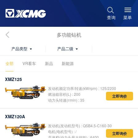

菜单
查询
多功能钻机
产品类型
产品二级


全部
VR看车
新品
新能源
XMZ125
发动机额定功率
/
转速
(kW/rpm) : 125/2200
燃油箱容积
(L) : 200
立即询价
动力头转速
(r/min) : 35
XMZ120A
发动机(发动机型号) : QSB4.5-C160-30
电机(电机型号) : /
立即询价
高速档(动力头最大扭矩) : 6400