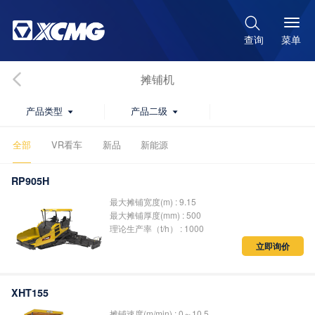

菜单
查询
摊铺机
产品类型
产品二级


全部
VR看车
新品
新能源
RP905H
最大摊铺宽度(m) : 9.15
最大摊铺厚度(mm) : 500
理论生产率（t/h） : 1000
立即询价
XHT155
摊铺速度(m/min) : 0～10.5