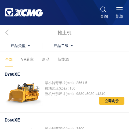

菜单
查询
推土机
产品类型
产品二级


全部
VR看车
新品
新能源
D760XE
最小转弯半径(mm) : 2561.5
接地比压(kpa) : 150
整机外形尺寸(mm) : 9880×5080 ×4340
立即询价
D560XE
最小转弯半径(mm) : 2400