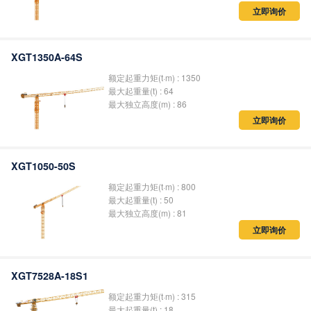
立即询价
XGT1350A-64S
额定起重力矩(t·m) : 1350
最大起重量(t) : 64
最大独立高度(m) : 86
立即询价
XGT1050-50S
额定起重力矩(t·m) : 800
最大起重量(t) : 50
最大独立高度(m) : 81
立即询价
XGT7528A-18S1
额定起重力矩(t·m) : 315
最大起重量(t) : 18