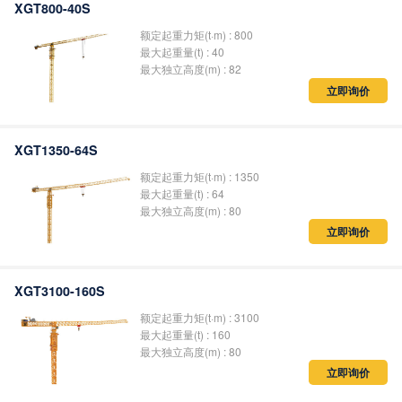
XGT800-40S
额定起重力矩(t·m) : 800
最大起重量(t) : 40
最大独立高度(m) : 82
立即询价
XGT1350-64S
额定起重力矩(t·m) : 1350
最大起重量(t) : 64
最大独立高度(m) : 80
立即询价
XGT3100-160S
额定起重力矩(t·m) : 3100
最大起重量(t) : 160
最大独立高度(m) : 80
立即询价