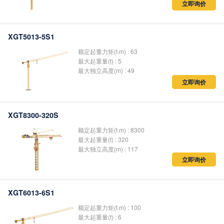
立即询价
XGT5013-5S1
额定起重力矩(t·m) : 63
最大起重量(t) : 5
最大独立高度(m) : 49
立即询价
XGT8300-320S
额定起重力矩(t·m) : 8300
最大起重量(t) : 320
最大独立高度(m) : 117
立即询价
XGT6013-6S1
额定起重力矩(t·m) : 100
最大起重量(t) : 6