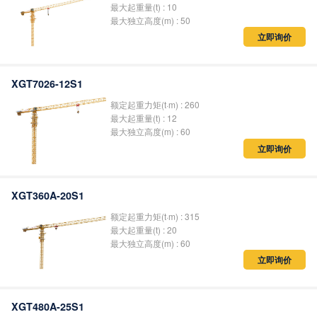
最大起重量(t) : 10
最大独立高度(m) : 50
立即询价
XGT7026-12S1
额定起重力矩(t·m) : 260
最大起重量(t) : 12
最大独立高度(m) : 60
立即询价
XGT360A-20S1
额定起重力矩(t·m) : 315
最大起重量(t) : 20
最大独立高度(m) : 60
立即询价
XGT480A-25S1