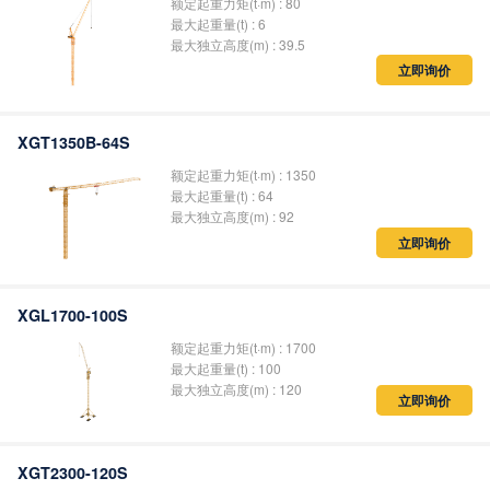
额定起重力矩(t·m) : 80
最大起重量(t) : 6
最大独立高度(m) : 39.5
立即询价
XGT1350B-64S
额定起重力矩(t·m) : 1350
最大起重量(t) : 64
最大独立高度(m) : 92
立即询价
XGL1700-100S
额定起重力矩(t·m) : 1700
最大起重量(t) : 100
最大独立高度(m) : 120
立即询价
XGT2300-120S