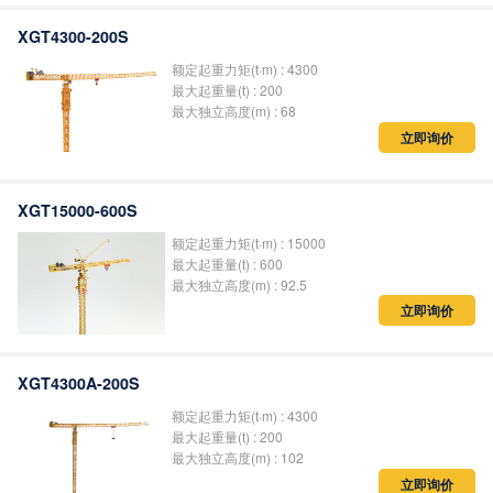
XGT4300-200S
额定起重力矩(t·m) : 4300
最大起重量(t) : 200
最大独立高度(m) : 68
立即询价
XGT15000-600S
额定起重力矩(t·m) : 15000
最大起重量(t) : 600
最大独立高度(m) : 92.5
立即询价
XGT4300A-200S
额定起重力矩(t·m) : 4300
最大起重量(t) : 200
最大独立高度(m) : 102
立即询价