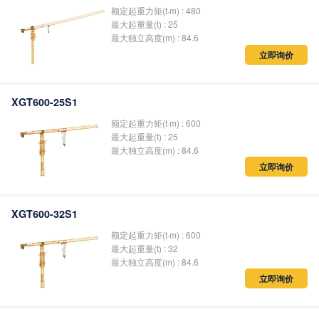
额定起重力矩(t·m) : 480
最大起重量(t) : 25
最大独立高度(m) : 84.6
立即询价
XGT600-25S1
额定起重力矩(t·m) : 600
最大起重量(t) : 25
最大独立高度(m) : 84.6
立即询价
XGT600-32S1
额定起重力矩(t·m) : 600
最大起重量(t) : 32
最大独立高度(m) : 84.6
立即询价