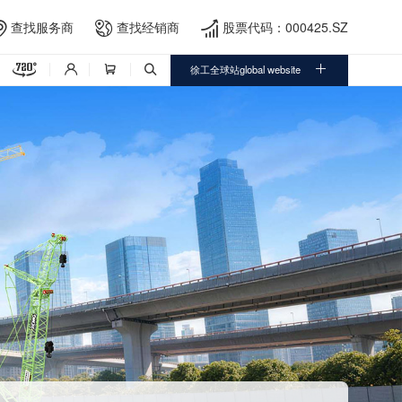
查找服务商
查找经销商
股票代码：000425.SZ





徐工全球站global website


