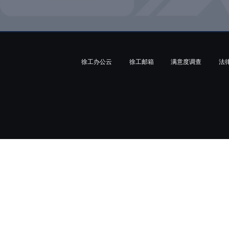
徐工办公云
徐工邮箱
满意度调查
法