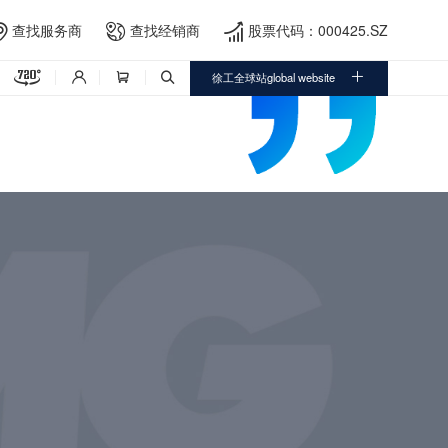
查找服务商
查找经销商
股票代码：000425.SZ





徐工全球站global website


