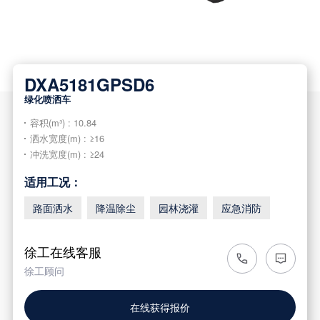
DXA5181GPSD6
绿化喷洒车
容积(m³) : 10.84
洒水宽度(m) : ≥16
冲洗宽度(m) : ≥24
适用工况：
路面洒水
降温除尘
园林浇灌
应急消防
徐工在线客服
徐工顾问
在线获得报价