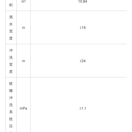
m³
10.84
积
洒
水
m
≥16
宽
度
冲
洗
m
≥24
宽
度
喷
嘴
冲
洗
mPa
≥1.1
系
统
压