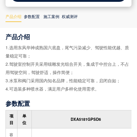
产品介绍
参数配置
施工案例
权威测评
产品介绍
1.选用东风华神成熟国六底盘，尾气污染减少、驾驶性能优越、质
量稳定可靠；
2.驾驶室控制开关采用镭雕发光组合开关，集成于中控台上，不占
用驾驶空间，驾驶舒适，操作简便；
3.水泵和阀门采用国内知名品牌，性能稳定可靠，启闭自如；
4.可选装多种喷水器，满足用户多样化使用需求。
参数配置
项
单
DXA5181GPSD6
目
位
容