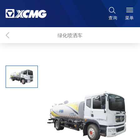

菜单
查询
绿化喷洒车