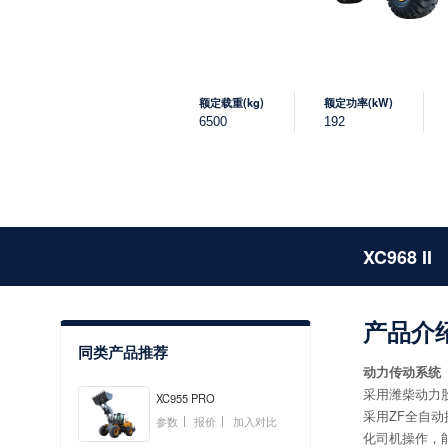
额定载重(kg)
额定功率(kW)
6500
192
XC968 II
产品介
同类产品推荐
动力传动系统
采用潍柴动力
XC955 PRO
采用ZF全自
参数
报价
加入对比
化司机操作，