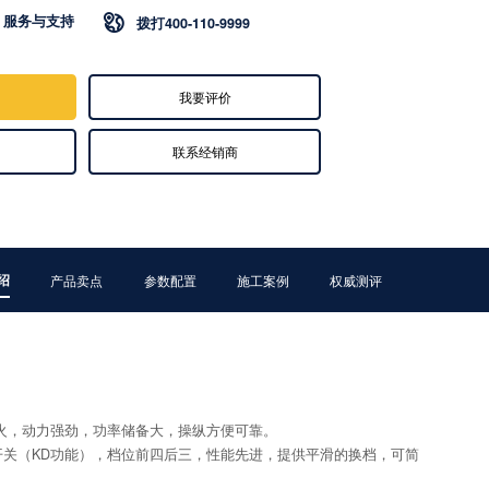
服务与支持

拨打400-110-9999
我要评价
联系经销商
绍
产品卖点
参数配置
施工案例
权威测评
火，动力强劲，功率储备大，操纵方便可靠。
开关（KD功能），档位前四后三，性能先进，提供平滑的换档，可简