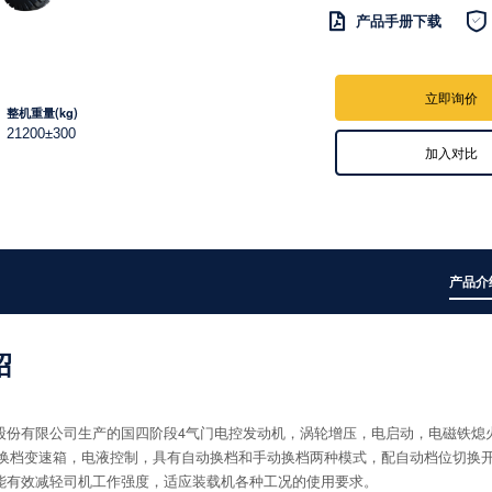


产品手册下载
立即询价
整机重量(kg)
21200±300
加入对比
产品介
绍
股份有限公司生产的国四阶段4气门电控发动机，涡轮增压，电启动，电磁铁熄
动换档变速箱，电液控制，具有自动换档和手动换档两种模式，配自动档位切换
能有效减轻司机工作强度，适应装载机各种工况的使用要求。