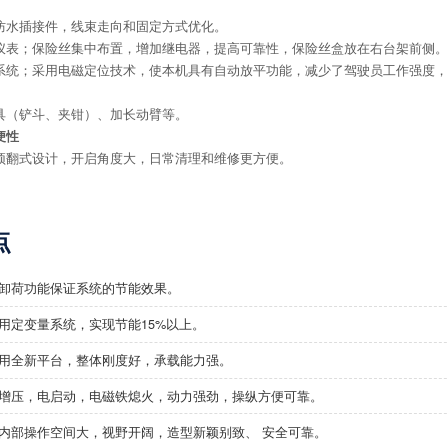
防水插接件，线束走向和固定方式优化。
仪表；保险丝集中布置，增加继电器，提高可靠性，保险丝盒放在右台架前侧。
系统；
采用电磁定位技术，使本机具有自动放平功能，减少了驾驶员工作强度，
具（铲斗、夹钳）、加长动臂等。
便性
顶翻式设计，开启角度大，
日常清理
和维修
更方便。
点
卸荷功能保证系统的节能效果。
用定变量系统，实现节能15%以上。
用全新平台，整体刚度好，承载能力强。
增压，电启动，电磁铁熄火，动力强劲，操纵方便可靠。
内部操作空间大，视野开阔，造型新颖别致、 安全可靠。