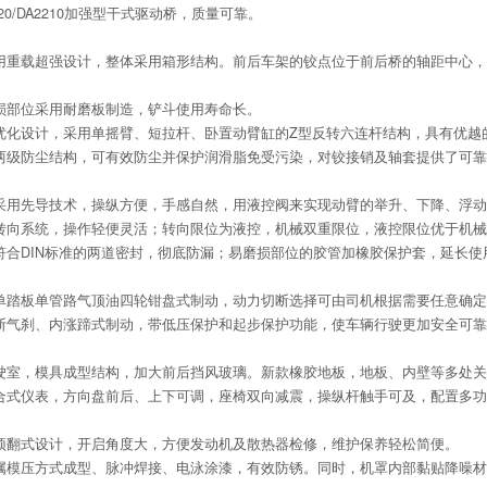
20/DA2210加强型干式驱动桥，质量可靠。
用重载超强设计，整体采用箱形结构。前后车架的铰点位于前后桥的轴距中心，
损部位采用耐磨板制造，铲斗使用寿命长。
优化设计，采用单摇臂、短拉杆、卧置动臂缸的Z型反转六连杆结构，具有优越
两级防尘结构，可有效防尘并保护润滑脂免受污染，对铰接销及轴套提供了可靠
采用先导技术，操纵方便，手感自然，用液控阀来实现动臂的举升、下降、浮动
转向系统，操作轻便灵活；转向限位为液控，机械双重限位，液控限位优于机械
符合DIN标准的两道密封，彻底防漏；易磨损部位的胶管加橡胶保护套，延长使
单踏板单管路气顶油四轮钳盘式制动，动力切断选择可由司机根据需要任意确定
断气刹、内涨蹄式制动，带低压保护和起步保护功能，使车辆行驶更加安全可靠
驶室，模具成型结构，加大前后挡风玻璃。新款橡胶地板，地板、内壁等多处关
合式仪表，方向盘前后、上下可调，座椅双向减震，操纵杆触手可及，配置多功
顶翻式设计，开启角度大，方便发动机及散热器检修，维护保养轻松简便。
属模压方式成型、脉冲焊接、电泳涂漆，有效防锈。同时，机罩内部黏贴降噪材