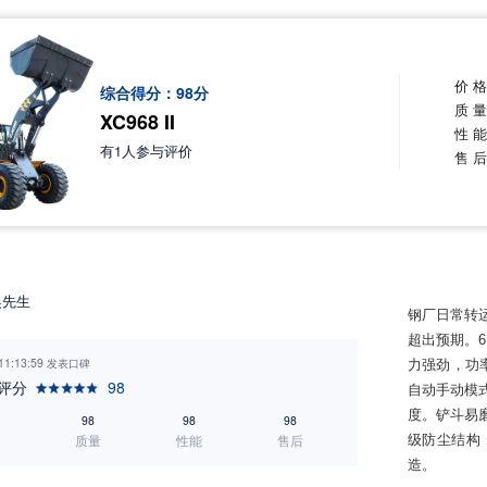
价 
综合得分：
98
分
质 
XC968 II
性 
有
1
人参与评价
售 
吴先生
钢厂日常转运
超出预期。
 11:13:59 发表口碑
力强劲，功
评分
98
自动手动模
度。铲斗易
98
98
98
质量
性能
售后
级防尘结构
造。