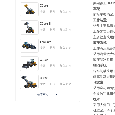
采用徐工DA12
XC958
车架
参数
报价
加入对比
前后车架均采
工作装置
XC958 III
铲斗主要易磨
参数
报价
加入对比
工作装置经最
主要铰点采用
LW300M
液压系统
参数
报价
加入对比
工作液压系统
采用流量放大
液压管路采用
XC935
制动系统
参数
报价
加入对比
行车制动采用
驻车制动采用
XC938
驾驶室
参数
报价
加入对比
采用全封闭驾
全新数字化组
查看更多

机罩
采用大侧门、
机罩采用全金