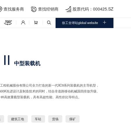
查找服务商
查找经销商
股票代码：000425.SZ





徐工全球站global website



II
中型装载机
工集团工程机械股份有限公司全力打造的新一代XC9系列装载机的主导机型，
600K先进设计及制造技术的同时，结合非道路移动机械国四排放升级、
一种高效重载型装载机，具有高超性能、高性价比等特点。
头
建筑工地
车站
货场
煤矿