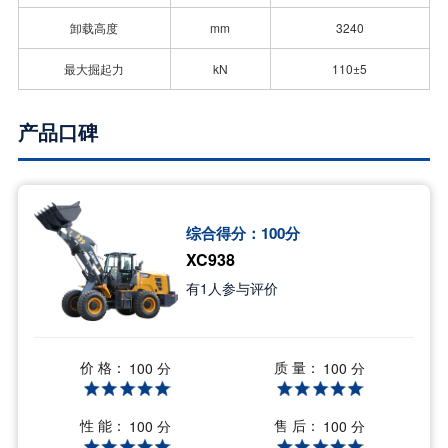
卸载高度
mm
3240
最大掘起力
kN
110±5
产品口碑
综合得分：
100
分
XC938
有
1
人参与评价
价 格：
质 量：
100 分
100 分
性 能：
售 后：
100 分
100 分