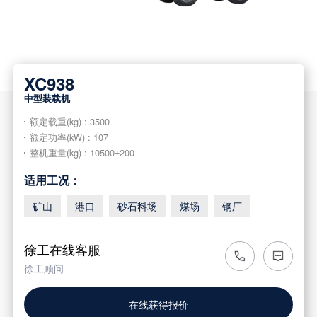
XC938
中型装载机
额定载重(kg) : 3500
额定功率(kW) : 107
整机重量(kg) : 10500±200
适用工况：
矿山
港口
砂石料场
煤场
钢厂
徐工在线客服
徐工顾问
在线获得报价