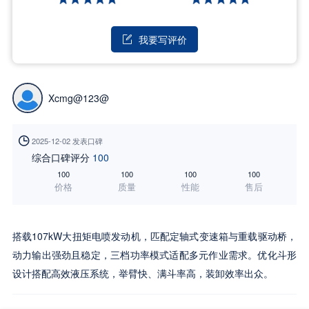
我要写评价

Xcmg@123@

2025-12-02 发表口碑
综合口碑评分
100
100
100
100
100
价格
质量
性能
售后
搭载107kW大扭矩电喷发动机，匹配定轴式变速箱与重载驱动桥，
动力输出强劲且稳定，三档功率模式适配多元作业需求。优化斗形
设计搭配高效液压系统，举臂快、满斗率高，装卸效率出众。