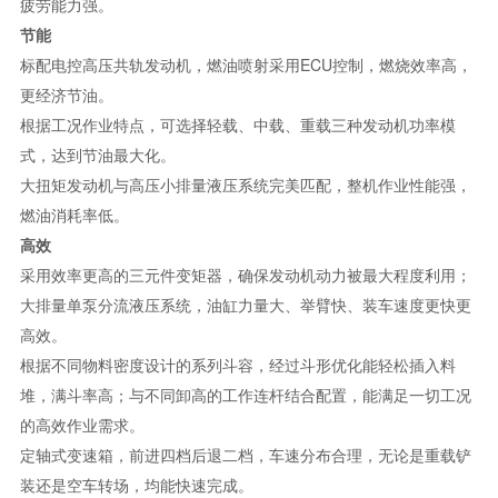
疲劳能力强。
节能
标配电控高压共轨发动机，燃油喷射采用ECU控制，燃烧效率高，
更经济节油。
根据工况作业特点，可选择轻载、中载、重载三种发动机功率模
式，达到节油最大化。
大扭矩发动机与高压小排量液压系统完美匹配，整机作业性能强，
燃油消耗率低。
高效
采用效率更高的三元件变矩器，确保发动机动力被最大程度利用；
大排量单泵分流液压系统，油缸力量大、举臂快、装车速度更快更
高效。
根据不同物料密度设计的系列斗容，经过斗形优化能轻松插入料
堆，满斗率高；与不同卸高的工作连杆结合配置，能满足一切工况
的高效作业需求。
定轴式变速箱，前进四档后退二档，车速分布合理，无论是重载铲
装还是空车转场，均能快速完成。