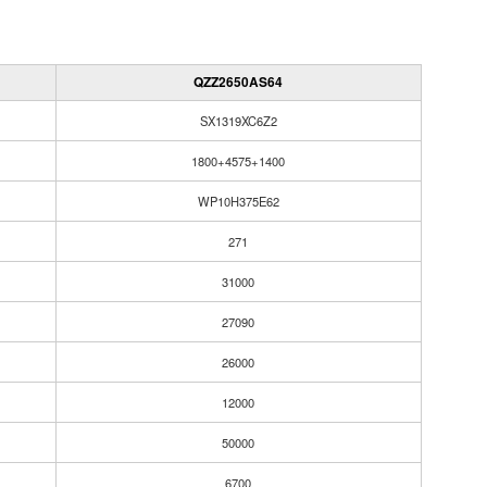
QZZ2650AS64
SX1319XC6Z2
1800+4575+1400
WP10H375E62
271
31000
27090
26000
12000
50000
6700