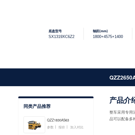
底盘型号
轴距(mm)
SX1319XC6Z2
1800+4575+1400
QZZ2650
产品介
同类产品推荐
整车采用专用
品可以配备多
QZZ1830AS63
参数
报价
加入对比