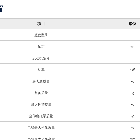
置
项目
单位
底盘型号
-
轴距
mm
发动机型号
-
功率
kW
最大总质量
kg
整备质量
kg
最大托举质量
kg
全伸出托举质量
kg
吊臂最大起吊质量
kg
吊臂最大起吊高度
mm