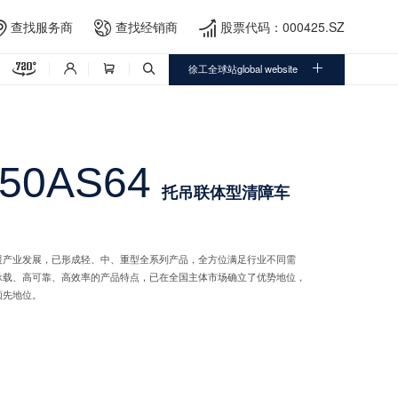
查找服务商
查找经销商
股票代码：000425.SZ





徐工全球站global website



50AS64
托吊联体型清障车
援产业发展，已形成轻、中、重型全系列产品，全方位满足行业不同需
承载、高可靠、高效率的产品特点，已在全国主体市场确立了优势地位，
领先地位。