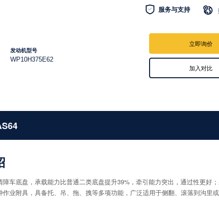

服务与支持

立即询价
发动机型号
WP10H375E62
加入对比
AS64
绍
清障车底盘，承载能力比普通二类底盘提升39%，牵引能力突出，通过性更好；采
种作业附具，具备托、吊、拖、拽等多项功能，广泛适用于侧翻、滚落到沟里或