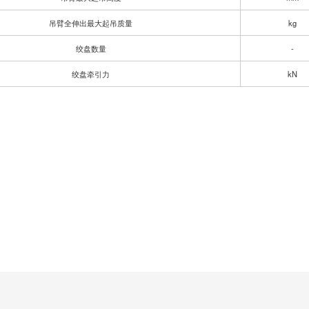
吊臂全伸出最大起吊质量
kg
绞盘数量
-
绞盘牵引力
kN