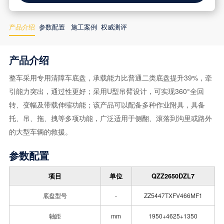
产品介绍
参数配置
施工案例
权威测评
产品介绍
整车采用专用清障车底盘，承载能力比普通二类底盘提升39%，牵
引能力突出，通过性更好；采用U型吊臂设计，可实现360°全回
转、变幅及带载伸缩功能；该产品可以配备多种作业附具，具备
托、吊、拖、拽等多项功能，广泛适用于侧翻、滚落到沟里或路外
的大型车辆的救援。
参数配置
项目
单位
QZZ2650DZL7
底盘型号
-
ZZ5447TXFV466MF1
轴距
mm
1950+4625+1350