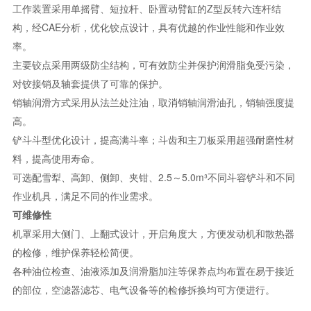
工作装置采用单摇臂、短拉杆、卧置动臂缸的Z型反转六连杆结
构，经CAE分析，优化铰点设计，具有优越的作业性能和作业效
率。
主要铰点采用两级防尘结构，可有效防尘并保护润滑脂免受污染，
对铰接销及轴套提供了可靠的保护。
销轴润滑方式采用从法兰处注油，取消销轴润滑油孔，销轴强度提
高。
铲斗斗型优化设计，提高满斗率；斗齿和主刀板采用超强耐磨性材
料，提高使用寿命。
可选配雪犁、高卸、侧卸、夹钳、2.5～5.0m³不同斗容铲斗和不同
作业机具，满足不同的作业需求。
可维修性
机罩采用大侧门、上翻式设计，开启角度大，方便发动机和散热器
的检修，维护保养轻松简便。
各种油位检查、油液添加及润滑脂加注等保养点均布置在易于接近
的部位，空滤器滤芯、电气设备等的检修拆换均可方便进行。