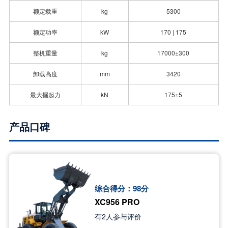
额定载重
kg
5300
额定功率
kW
170 | 175
整机重量
kg
17000±300
卸载高度
mm
3420
最大掘起力
kN
175±5
产品口碑
综合得分：
98
分
XC956 PRO
有
2
人参与评价