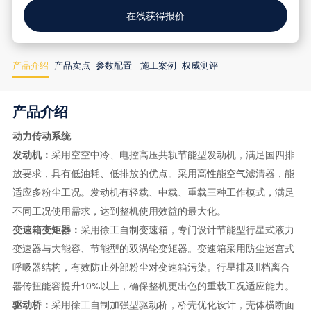
在线获得报价
产品介绍
产品卖点
参数配置
施工案例
权威测评
产品介绍
动力传动系统
发动机：
采用空空中冷、电控高压共轨节能型发动机，满足国四排
放要求，具有低油耗、低排放的优点。采用高性能空气滤清器，能
适应多粉尘工况。发动机有轻载、中载、重载三种工作模式，满足
不同工况使用需求，达到整机使用效益的最大化。
变速箱变矩器：
采用徐工自制变速箱，专门设计节能型行星式液力
变速器与大能容、节能型的双涡轮变矩器。变速箱采用防尘迷宫式
呼吸器结构，有效防止外部粉尘对变速箱污染。行星排及II档离合
器传扭能容提升10%以上，确保整机更出色的重载工况适应能力。
驱动桥：
采用徐工自制加强型驱动桥，桥壳优化设计，壳体横断面