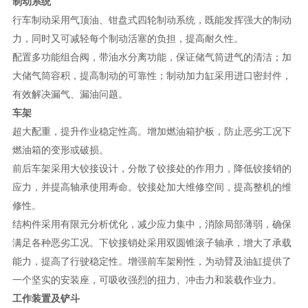
制动系统
行车制动采用气顶油、钳盘式四轮制动系统，既能发挥强大的制动
力，同时又可减轻每个制动活塞的负担，提高耐久性。
配置多功能组合阀，带油水分离功能，保证储气筒进气的清洁；加
大储气筒容积，提高制动的可靠性；制动加力缸采用进口密封件，
有效解决漏气、漏油问题。
车架
超大配重，提升作业稳定性高。
增加燃油箱护板，防止恶劣工况下
燃油箱的变形或破损。
前后车架采用大铰接设计，分散了铰接处的作用力，降低铰接销的
应力，并提高轴承使用寿命。铰接处加大维修空间，提高整机的维
修性。
结构件采用有限元分析优化，减少应力集中，消除局部薄弱，确保
满足各种恶劣工况。下铰接销处采用双圆锥滚子轴承，增大了承载
能力，提高了行驶稳定性。增强前车架刚性，为动臂及油缸提供了
一个坚实的安装座，可吸收强烈的扭力、冲击力和装载作业力。
工作装置及铲斗