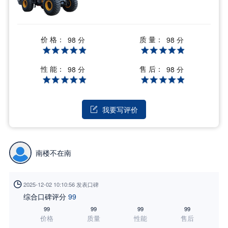
价 格：
质 量：
98 分
98 分
性 能：
售 后：
98 分
98 分
我要写评价

南楼不在南

2025-12-02 10:10:56 发表口碑
综合口碑评分
99
99
99
99
99
价格
质量
性能
售后