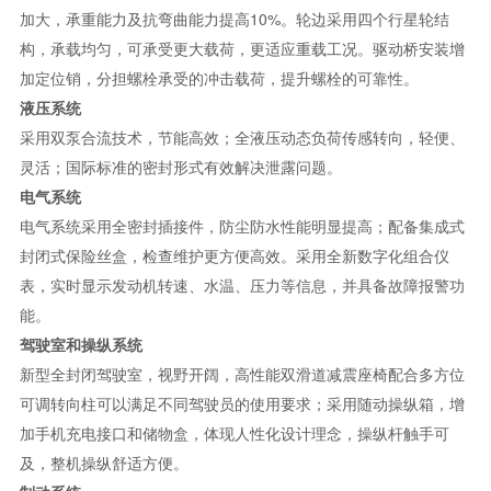
加大，承重能力及抗弯曲能力提高10%。轮边采用四个行星轮结
构，承载均匀，可承受更大载荷，更适应重载工况。驱动桥安装增
加定位销，分担螺栓承受的冲击载荷，提升螺栓的可靠性。
液压系统
采用双泵合流技术，节能高效；全液压动态负荷传感转向，轻便、
灵活；国际标准的密封形式有效解决泄露问题。
电气系统
电气系统采用全密封插接件，防尘防水性能明显提高；配备集成式
封闭式保险丝盒，检查维护更方便高效。采用全新数字化组合仪
表，实时显示发动机转速、水温、压力等信息，并具备故障报警功
能。
驾驶室和操纵系统
新型全封闭驾驶室，视野开阔，高性能双滑道减震座椅配合多方位
可调转向柱可以满足不同驾驶员的使用要求；采用随动操纵箱，增
加手机充电接口和储物盒，体现人性化设计理念，操纵杆触手可
及，整机操纵舒适方便。