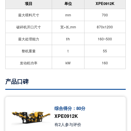
项目
单位
XPE0912K
最大喂料尺寸
mm
700
破碎机开口尺寸
宽×长,mm
870x1200
最大处理能力
t/h
160~500
整机重量
t
55
发动机功率
kW
160
产品口碑
综合得分：
80
分
XPE0912K
有
2
人参与评价