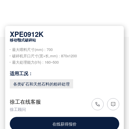
XPE0912K
移动颚式破碎站
最大喂料尺寸(mm) : 700
破碎机开口尺寸(宽×长,mm) : 870x1200
最大处理能力(t/h) : 160~500
适用工况：
各类矿石和天然石料的粗碎处理
徐工在线客服
徐工顾问
在线获得报价