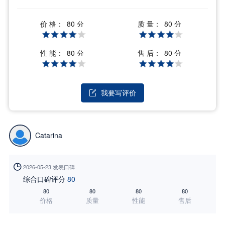
价 格：
质 量：
80 分
80 分
性 能：
售 后：
80 分
80 分
我要写评价

Catarina

2026-05-23 发表口碑
综合口碑评分
80
80
80
80
80
价格
质量
性能
售后