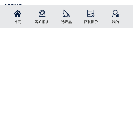
XSG36G
挂装方式 : 铰接
首页
客户服务
选产品
获取报价
我的
立即询价
点击按钮更改您的选择
腰刷
挂装方式 : 把接
立即询价
装载机滚刷
挂装方式 : 铰接
立即询价