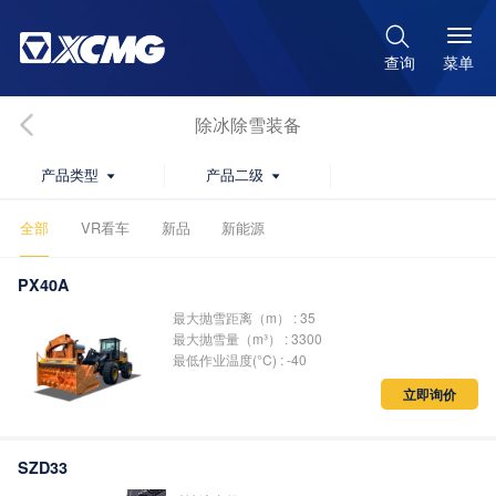

菜单
查询
除冰除雪装备
产品类型
产品二级


全部
VR看车
新品
新能源
PX40A
最大抛雪距离（m） : 35
最大抛雪量（m³） : 3300
最低作业温度(°C) : -40
立即询价
SZD33