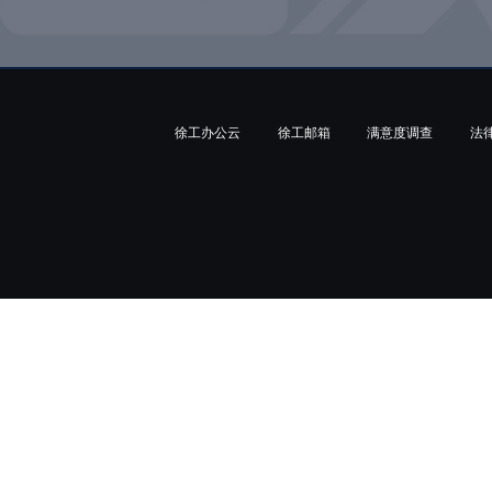
徐工办公云
徐工邮箱
满意度调查
法