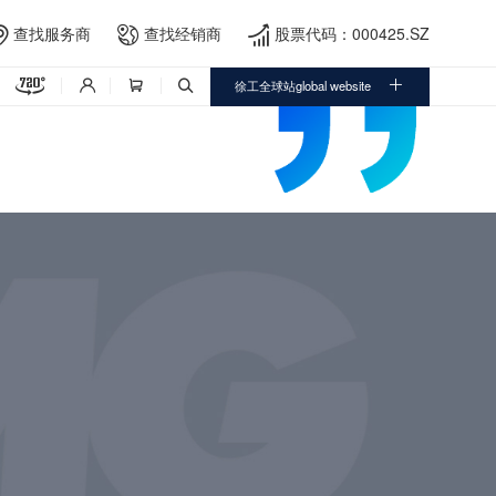
查找服务商
查找经销商
股票代码：000425.SZ





徐工全球站global website


