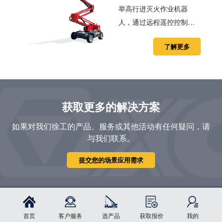
举高行进灭火作业机器
人，通过远程遥控控制机
器人驶向火场、举升臂
了解更多
架、喷射灭火等消防作
业，具有动力强劲、作业
性能可靠、智能化程度高
等特点。适用于道路狭窄
老旧小区、仓储厂房、特
获取更多的解决方案
高压变电站、石油化工等
如果对我们徐工的产品、服务或其他活动有任何疑问，请
救援人员无法近距离扑救
与我们联系。
的高风险火灾救援。
提交您的场景应用需求
首页
客户服务
选产品
获取报价
我的