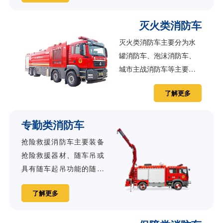
和救援工作，是扑灭中高
灭火类消防车
层建筑火灾，救援遇险人
员，抢救财产的首选装
灭火类消防车主要分为水
备。
罐消防车、泡沫消防车、
城市主战消防车等主要装
备消防泵、水罐，以水为
了解更多
主要灭火剂的消防车。该
产品不仅具备低压大流量
专勤类消防车
单兵作战功能，而且能与
举高消防车成套配备，耦
抢险救援消防车主要装备
合作业，满足城市建筑、
抢险救援器材、随车吊或
工厂、居民住宅及商场等
具有随车起吊功能的随车
建筑的消防灭火作战需
叉车、绞盘和照明系统，
求。
了解更多
用于处置灾害现场抢险救
援工作的消防车。