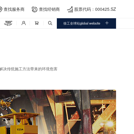
查找服务商
查找经销商
股票代码：000425.SZ





徐工全球站global website



解决传统施工方法带来的环境危害